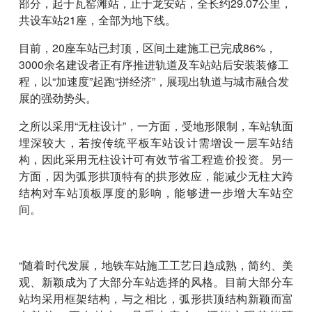
部分，起于瓦窑滩站，止于龙安站，全长约29.07公里，
共设车站21座，全部为地下线。
目前，20座车站已封顶，区间土建施工已完成86%，
3000余名建设者正有序推进轨道及车站站后安装装修工
程，以“加速度”起跑“拼经济”，展现出轨道与城市融合发
展的强劲势头。
之所以采用“无柱设计”，一方面，受地形限制，车站轨面
埋深较大，若按传统平板车站设计需增设一层车站结
构，因此采用无柱设计可有效节省工程造价投资。另一
方面，因为弧形拱顶特有的拱形效应，能减少无柱大跨
结构对车站顶板厚度的影响，能够进一步增大车站空
间。
“随着时代发展，地铁车站施工工艺日趋成熟，简约、美
观、新颖成为了大部分车站选择的风格。目前大部分车
站均采用框架结构，与之相比，弧形拱顶结构新颖而富